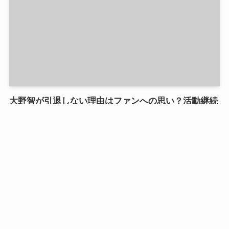
大野智が引退しない理由はファンへの思い？活動継続
報道と今後の展望を解説！
2026年6月2日
未分類