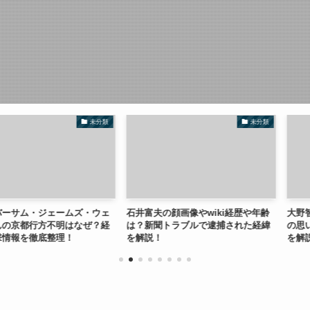
未分類
未分類
ジェームズ・ウェ
石井富夫の顔画像やwiki経歴や年齢
大野智が引退し
方不明はなぜ？経
は？新聞トラブルで逮捕された経緯
の思い？活動継
底整理！
を解説！
を解説！